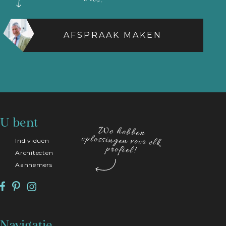
AFSPRAAK MAKEN
U bent
We hebben
oplossingen voor elk
Individuen
profiel!
Architecten
Aannemers