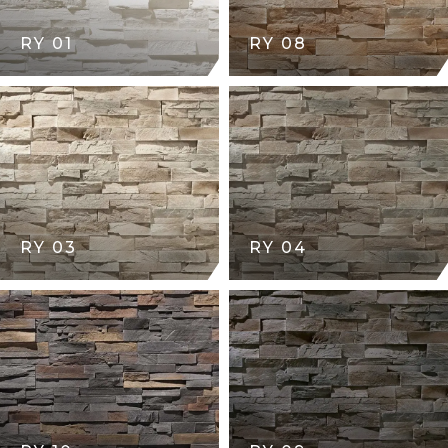
RY 01
RY 08
RY 03
RY 04