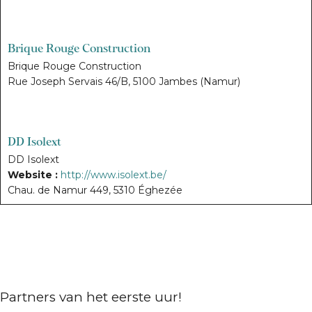
Brique Rouge Construction
Brique Rouge Construction
Rue Joseph Servais 46/B,
5100
Jambes
(
Namur
)
DD Isolext
DD Isolext
Website :
http://www.isolext.be/
Chau. de Namur 449, 5310 Éghezée
http://www.isolext.be/
DD Isolext
DD Isolext
Partners van het eerste uur!
Website :
http://www.isolext.be/