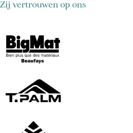
Chau. de Namur 449, 5310 Éghezée
Zij vertrouwen op ons
http://www.isolext.be/
Isolution
Isolution
Website :
http://www.isolution.be/
Av. Albert Ier 3, 5000 Namur
http://www.isolution.be/
SN Works Stone
SN Works Stone
Website :
https://sn-works.be/
Rue Joseph Verdin 14a, 5370 Havelange
https://sn-works.be/
Chimay Stone