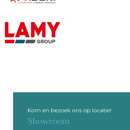
Website :
https://www.kevers.be/
Chaussée de Liège 46, 4850 Lontzen, Belgique
https://www.kevers.be/
Delvaux Matériaux
Adrien Richez
Website :
https://delvauxmateriaux.be/
Chaussée de Charleroi 161, Namur, Belgique
https://delvauxmateriaux.be/
Kom en bezoek ons op locatie!
Hansez Dalem
William Ansay
Showroom
Website :
https://www.hansez-dalem.be/