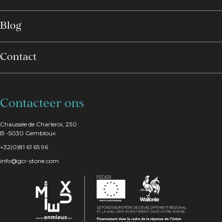
Localisy Web Agency
Blog
Rue de Lantin, 149
4000 Rocourt
www.localisywebagency.com
Contact
Contacteer ons
Chaussée de Charleroi, 230
B -5030 Gembloux
+32(0)81 61 65 96
info@gcr-stone.com