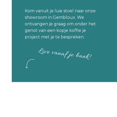
Rue Paul d’Andrimont 107, Micheroux 4630 Soumagne,
Belgique
Kom vanuit je luie stoel naar onze
showroom in Gembloux. We
ontvangen je graag om onder het
https://www.hansez-dalem.be/
genot van een kopje koffie je
project met je te bespreken.
Gédimat Thiébaut
François LEKEUCHE
Live vanaf je bank!
Website
:
www.thiebaut.be
Rue Lefebvre-Caters 20, 7500 Tournai, Belgique
www.thiebaut.be
VP Terrassement
Mr Patrick Van Eycken
Website :
https://vpterrassement.be/
Rue de Stud 74, Andenne, Belgique