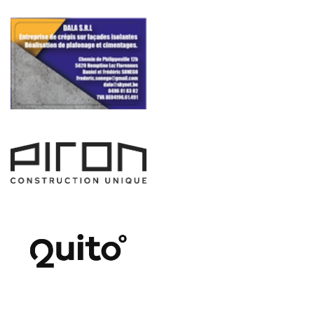
Iso-Bati+
Iso-Bati+ srl
Monsieur Nyssen Julien
D&D Isolation
Website
:
https://www.dd-isolation.be/fr/
Rue des Poiriers 10, 5030 Gembloux, Belgique
https://www.dd-isolation.be/fr/
Concept Color
Website
:
https://www.concept-color.be/
Rue du Parc Industriel 39, 4300 Waremme, Belgique
https://www.concept-color.be/