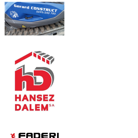
MBM Gevelwerken
Mijnheer Martens
Website :
https://www.mbmgevelwerken.be/
Meirbeekstraat 138, Gijzegem 9308 Alost, Belgique
https://www.mbmgevelwerken.be/
Big Mat
BigMat Mettet
Website :
https://www.bigmat.be/
Rue Saint-Donat 54b, Mettet, Belgique
https://www.bigmat.be/
Kevers