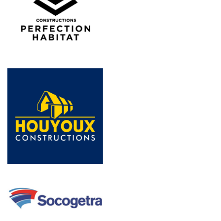
Ludovic Dardenne
Rue de Bourlers 88, 6460 Chimay
Fadéri
Website
:
https://faderi.be/nl/
Brusselsesteenweg 489b, 9090 Melle
https://faderi.be/nl/
Thitem
Thitem
https://www.thitem.be/
Quito
Site web :
https://quito.be/
Rue Georges Cosse 8, 5380 Fernelmont
https://quito.be/