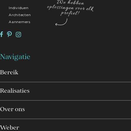
We hebben
oplossingen voor elk
Individuen
profiel!
Architecten
Aannemers
JR Renove
Mr. Jean Pierre Roland
Rue du Réservoir 244, Heer 5543 Hastière, Belgique
Navigatie
Bereik
RENOV SPEED Srl
Realisaties
Mr. Oliveira Carlos
Rue de Biestebroeck 19, 1070 Anderlecht, Belgique
Over ons
Weber