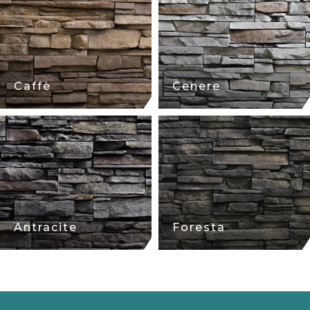
Caffè
Cenere
Antracite
Foresta