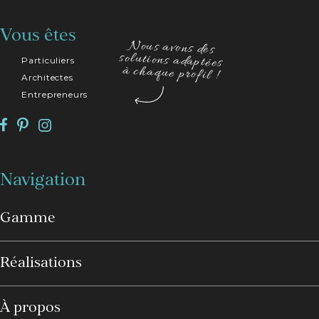
Vous êtes
Nous avons des
solutions adaptées
Particuliers
à chaque profil !
Architectes
Entrepreneurs
Navigation
Gamme
Réalisations
À propos