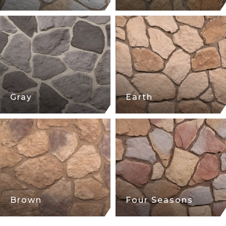
Gray
Earth
Brown
Four Seasons